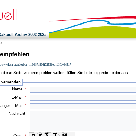
ktuell-Archiv 2002-2023
ier:
 empfehlen
://www.lasa-brandenbur......0957a836f7253beb1d3fd09e517
 diese Seite weiterempfehlen wollen, füllen Sie bitte folgende Felder aus:
e versenden
Name:
*
E-Mail:
*
änger E-Mail:
*
Nachricht:
Code:
*