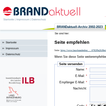
Startseite
|
Impressum
|
Datenschutz
BRANDaktuell-Archiv 2002-2023
Sie sind hier:
Seite empfehlen
Startseite
Impressum
Seite:
https://www.lasa-brandenbur......6782f9a2b38e
Datenschutz
Wenn Sie diese Seite weiterempfehlen 
Seite versenden
Name:
*
E-Mail:
*
Empfänger E-Mail:
*
Nachricht:
Code:
*