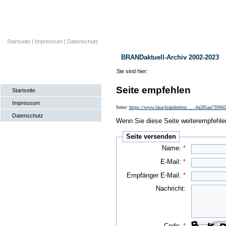
Startseite
|
Impressum
|
Datenschutz
BRANDaktuell-Archiv 2002-2023
Sie sind hier:
Seite empfehlen
Startseite
Impressum
Seite:
https://www.lasa-brandenbur......4a285aa7390
Datenschutz
Wenn Sie diese Seite weiterempfehlen 
Seite versenden
Name:
*
E-Mail:
*
Empfänger E-Mail:
*
Nachricht:
Code:
*