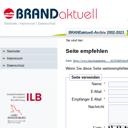
Startseite
|
Impressum
|
Datenschutz
BRANDaktuell-Archiv 2002-2023
Sie sind hier:
Seite empfehlen
Startseite
Impressum
Seite:
https://www.lasa-brandenbur......d5235fb016e
Datenschutz
Wenn Sie diese Seite weiterempfehlen 
Seite versenden
Name:
*
E-Mail:
*
Empfänger E-Mail:
*
Nachricht:
Code:
*