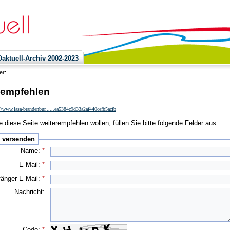
ktuell-Archiv 2002-2023
ier:
 empfehlen
//www.lasa-brandenbur......ea5384c9d33a2af440cefb5acfb
 diese Seite weiterempfehlen wollen, füllen Sie bitte folgende Felder aus:
e versenden
Name:
*
E-Mail:
*
änger E-Mail:
*
Nachricht:
Code:
*