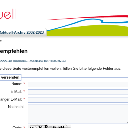
ktuell-Archiv 2002-2023
ier:
 empfehlen
//www.lasa-brandenbur......006c16af614e0f77cc2a7cd2163
 diese Seite weiterempfehlen wollen, füllen Sie bitte folgende Felder aus:
e versenden
Name:
*
E-Mail:
*
änger E-Mail:
*
Nachricht:
Code:
*