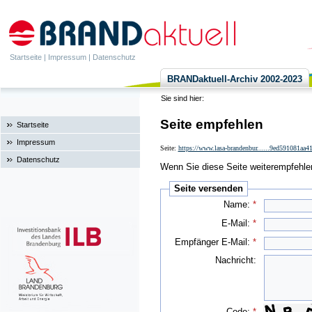
Startseite
|
Impressum
|
Datenschutz
BRANDaktuell-Archiv 2002-2023
Sie sind hier:
Seite empfehlen
Startseite
Impressum
Seite:
https://www.lasa-brandenbur......9ed591081aa
Datenschutz
Wenn Sie diese Seite weiterempfehlen 
Seite versenden
Name:
*
E-Mail:
*
Empfänger E-Mail:
*
Nachricht:
Code:
*