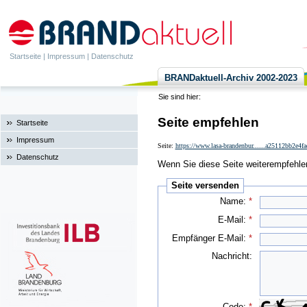
Startseite
|
Impressum
|
Datenschutz
BRANDaktuell-Archiv 2002-2023
Sie sind hier:
Seite empfehlen
Startseite
Impressum
Seite:
https://www.lasa-brandenbur......a25112bb2e4
Datenschutz
Wenn Sie diese Seite weiterempfehlen 
Seite versenden
Name:
*
E-Mail:
*
Empfänger E-Mail:
*
Nachricht:
Code:
*