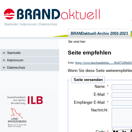
Startseite
|
Impressum
|
Datenschutz
BRANDaktuell-Archiv 2002-2023
Sie sind hier:
Seite empfehlen
Startseite
Impressum
Seite:
https://www.lasa-brandenbur......0bc872589a4
Datenschutz
Wenn Sie diese Seite weiterempfehlen 
Seite versenden
Name:
*
E-Mail:
*
Empfänger E-Mail:
*
Nachricht:
Code:
*