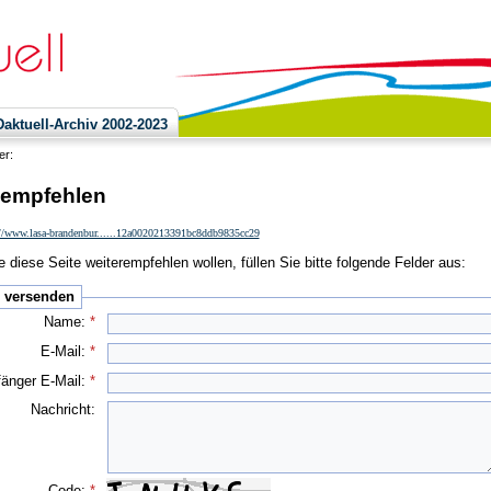
ktuell-Archiv 2002-2023
ier:
 empfehlen
://www.lasa-brandenbur......12a0020213391bc8ddb9835cc29
 diese Seite weiterempfehlen wollen, füllen Sie bitte folgende Felder aus:
e versenden
Name:
*
E-Mail:
*
änger E-Mail:
*
Nachricht:
Code:
*