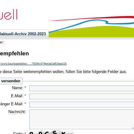
ktuell-Archiv 2002-2023
ier:
 empfehlen
//www.lasa-brandenbur......7820fccf74becae2af82faea15b
 diese Seite weiterempfehlen wollen, füllen Sie bitte folgende Felder aus:
e versenden
Name:
*
E-Mail:
*
änger E-Mail:
*
Nachricht:
Code:
*