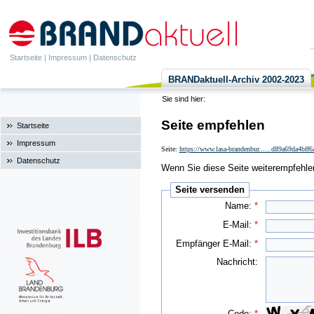
Startseite
|
Impressum
|
Datenschutz
BRANDaktuell-Archiv 2002-2023
Sie sind hier:
Seite empfehlen
Startseite
Impressum
Seite:
https://www.lasa-brandenbur......d89a69da4bff
Datenschutz
Wenn Sie diese Seite weiterempfehlen 
Seite versenden
Name:
*
E-Mail:
*
Empfänger E-Mail:
*
Nachricht:
Code:
*