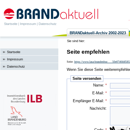
Startseite
|
Impressum
|
Datenschutz
BRANDaktuell-Archiv 2002-2023
Sie sind hier:
Seite empfehlen
Startseite
Impressum
Seite:
https://www.lasa-brandenbur......50e07d6fdf5
Datenschutz
Wenn Sie diese Seite weiterempfehlen 
Seite versenden
Name:
*
E-Mail:
*
Empfänger E-Mail:
*
Nachricht:
Code:
*