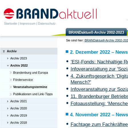
Startseite
|
Impressum
|
Datenschutz
BRANDaktuell-Archiv 2002-2023
Sie sind hier:
BRANDaktuell-Archiv 2002-20
Archiv
2. Dezember 2022 – Newsl
Archiv 2023
’ESI-Fonds: Nachhaltige R
Archiv 2022
Infoveranstaltung zur 'Sozia
Brandenburg und Europa
4. Zukunftsgespräch ‘Digita
Förderservice
Mensch?’
Veranstaltungstermine
Infoveranstaltung zur Sozia
Publikationen und Link-Tipps
11. Brandenburger Betrieb
Archiv 2021
Fotoausstellung: ‘Menschen
Archiv 2020
4. November 2022 – Newsl
Archiv 2019
Archiv 2018
Fachtage zum Fachkräfte