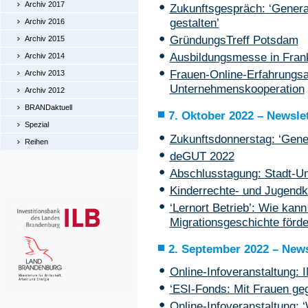
Archiv 2017
Zukunftsgespräch: ‘Generat
gestalten’
Archiv 2016
GründungsTreff Potsdam
Archiv 2015
Ausbildungsmesse in Frank
Archiv 2014
Frauen-Online-Erfahrungsa
Archiv 2013
Unternehmenskooperation
Archiv 2012
BRANDaktuell
7. Oktober 2022 – Newslet
Spezial
Zukunftsdonnerstag: ‘Gener
Reihen
deGUT 2022
Abschlusstagung: Stadt-U
Kinderrechte- und Jugend
‘Lernort Betrieb’: Wie kan
Migrationsgeschichte förd
2. September 2022 – News
Online-Infoveranstaltung:
‘ESI-Fonds: Mit Frauen ge
Online-Infoveranstaltung: