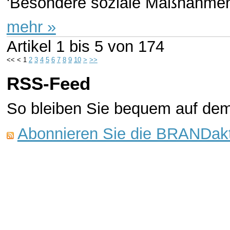
'Besondere soziale Maßnahmen 
mehr »
Artikel
1 bis 5
von
174
<<
<
1
2
3
4
5
6
7
8
9
10
>
>>
RSS-Feed
So bleiben Sie bequem auf de
Abonnieren Sie die BRANDakt