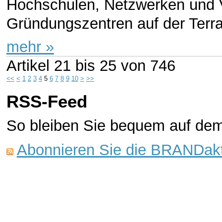
Hochschulen, Netzwerken und 
Gründungszentren auf der Terr
mehr »
Artikel
21 bis 25
von
746
<<
<
1
2
3
4
5
6
7
8
9
10
>
>>
RSS-Feed
So bleiben Sie bequem auf de
Abonnieren Sie die BRANDakt