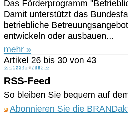
Das Förderprogramm "Betrieblic
Damit unterstützt das Bundesf
betriebliche Betreuungsangebot
entwickeln oder ausbauen...
mehr »
Artikel
26 bis 30
von
43
<<
<
1
2
3
4
5
6
7
8
9
>
>>
RSS-Feed
So bleiben Sie bequem auf de
Abonnieren Sie die BRANDakt