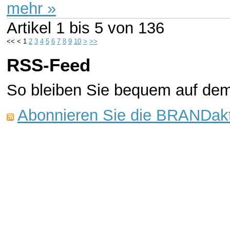
mehr »
Artikel
1 bis 5
von
136
<<
<
1
2
3
4
5
6
7
8
9
10
>
>>
RSS-Feed
So bleiben Sie bequem auf de
Abonnieren Sie die BRANDakt