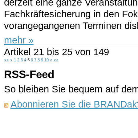
derzeit eine ganze Veranstaltun
Fachkräftesicherung in den Fo
vorangegangenen Terminen disku
mehr »
Artikel
21 bis 25
von
149
<<
<
1
2
3
4
5
6
7
8
9
10
>
>>
RSS-Feed
So bleiben Sie bequem auf de
Abonnieren Sie die BRANDakt