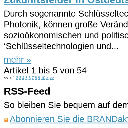
Durch sogenannte Schlüsseltech
Photonik, können große Verände
sozioökonomischen und politis
‘Schlüsseltechnologien und...
mehr »
Artikel
1 bis 5
von
54
<<
<
1
2
3
4
5
6
7
8
9
10
>
>>
RSS-Feed
So bleiben Sie bequem auf de
Abonnieren Sie die BRANDakt