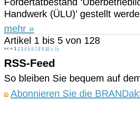
Fördertatbestand ‘Überbetriebl
Handwerk (ÜLU)’ gestellt werde
mehr »
Artikel
1 bis 5
von
128
<<
<
1
2
3
4
5
6
7
8
9
10
>
>>
RSS-Feed
So bleiben Sie bequem auf de
Abonnieren Sie die BRANDakt