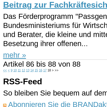
Beitrag zur Fachkräftesic
Das Förderprogramm "Passgen
Bundesministeriums für Wirtsch
und Berater, die kleine und mi
Besetzung ihrer offenen...
mehr »
Artikel
86 bis 88
von
88
<<
<
9
10
11
12
13
14
15
16
17
18
>
>>
RSS-Feed
So bleiben Sie bequem auf de
Abonnieren Sie die BRANDakt