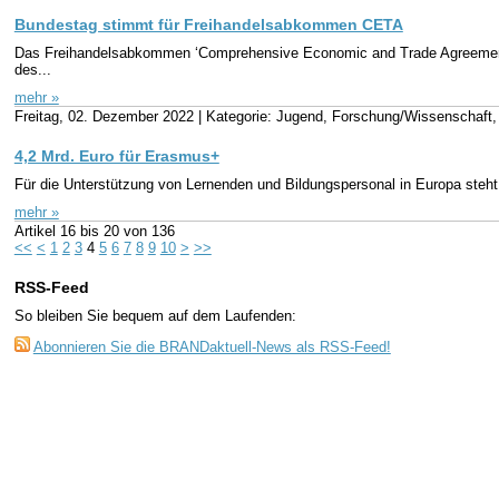
Bundestag stimmt für Freihandelsabkommen CETA
Das Freihandelsabkommen ‘Comprehensive Economic and Trade Agreemen
des...
mehr »
Freitag, 02. Dezember 2022 |
Kategorie: Jugend, Forschung/Wissenschaft,
4,2 Mrd. Euro für Erasmus+
Für die Unterstützung von Lernenden und Bildungspersonal in Europa steht
mehr »
Artikel
16 bis 20
von
136
<<
<
1
2
3
4
5
6
7
8
9
10
>
>>
RSS-Feed
So bleiben Sie bequem auf dem Laufenden:
Abonnieren Sie die BRANDaktuell-News als RSS-Feed!