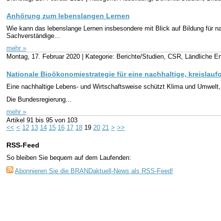
Anhörung zum lebenslangen Lernen
Wie kann das lebenslange Lernen insbesondere mit Blick auf Bildung für na
Sachverständige...
mehr »
Montag, 17. Februar 2020 |
Kategorie: Berichte/Studien, CSR, Ländliche E
Nationale Bioökonomiestrategie für eine nachhaltige, kreislaufo
Eine nachhaltige Lebens- und Wirtschaftsweise schützt Klima und Umwelt,
Die Bundesregierung...
mehr »
Artikel
91 bis 95
von
103
<<
<
12
13
14
15
16
17
18
19
20
21
>
>>
RSS-Feed
So bleiben Sie bequem auf dem Laufenden:
Abonnieren Sie die BRANDaktuell-News als RSS-Feed!