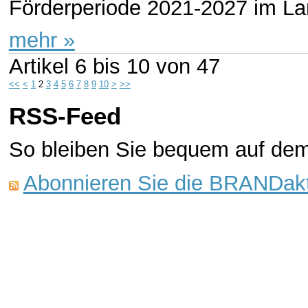
Förderperiode 2021-2027 im La
mehr »
Artikel
6 bis 10
von
47
<<
<
1
2
3
4
5
6
7
8
9
10
>
>>
RSS-Feed
So bleiben Sie bequem auf de
Abonnieren Sie die BRANDakt