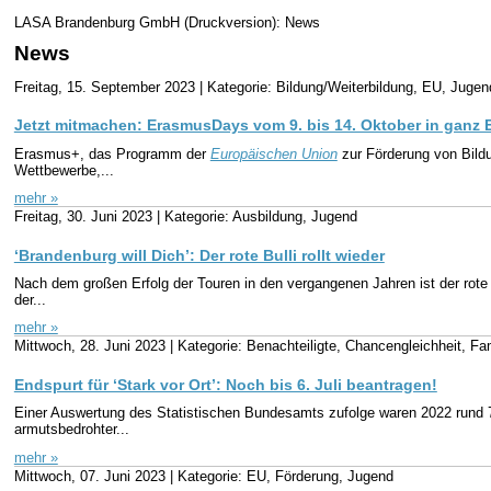
LASA Brandenburg GmbH (Druckversion): News
News
Freitag, 15. September 2023 |
Kategorie: Bildung/Weiterbildung, EU, Jugen
Jetzt mitmachen: ErasmusDays vom 9. bis 14. Oktober in ganz 
Erasmus+, das Programm der
Europäischen Union
zur Förderung von Bildu
Wettbewerbe,...
mehr »
Freitag, 30. Juni 2023 |
Kategorie: Ausbildung, Jugend
‘Brandenburg will Dich’: Der rote Bulli rollt wieder
Nach dem großen Erfolg der Touren in den vergangenen Jahren ist der rote
der...
mehr »
Mittwoch, 28. Juni 2023 |
Kategorie: Benachteiligte, Chancengleichheit, Fa
Endspurt für ‘Stark vor Ort’: Noch bis 6. Juli beantragen!
Einer Auswertung des Statistischen Bundesamts zufolge waren 2022 rund 7
armutsbedrohter...
mehr »
Mittwoch, 07. Juni 2023 |
Kategorie: EU, Förderung, Jugend