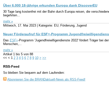
Über 6.000 18-jährige erkunden Europa dank DiscoverEU
30 Tage lang kostenfrei mit der Bahn durch Europa reisen, die verschiede
begehrten...
mehr »
Mittwoch, 17. Mai 2023 |
Kategorie: EU, Förderung, Jugend
Neuer Förderaufruf für ESF+-Programm Jugendfreiwilligendiens
Das
ESF+
-Programm 'Jugendfreiwilligendienste 2022' fördert Träger bei de
Menschen,...
mehr »
Artikel
1 bis 5
von
88
<<
<
1
2
3
4
5
6
7
8
9
10
>
>>
RSS-Feed
So bleiben Sie bequem auf dem Laufenden:
Abonnieren Sie die BRANDaktuell-News als RSS-Feed!