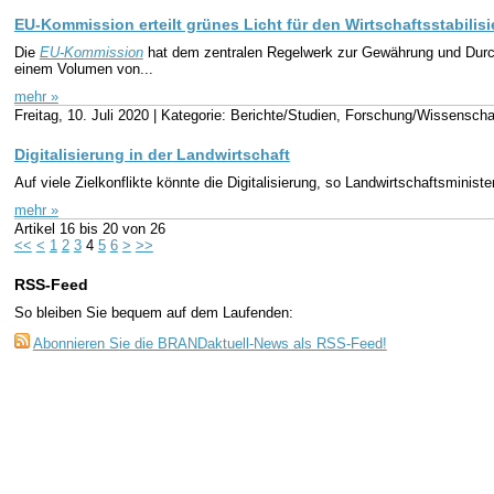
EU-Kommission erteilt grünes Licht für den Wirtschaftsstabili
Die
EU-Kommission
hat dem zentralen Regelwerk zur Gewährung und Durc
einem Volumen von...
mehr »
Freitag, 10. Juli 2020 |
Kategorie: Berichte/Studien, Forschung/Wissenscha
Digitalisierung in der Landwirtschaft
Auf viele Zielkonflikte könnte die Digitalisierung, so Landwirtschaftsmini
mehr »
Artikel
16 bis 20
von
26
<<
<
1
2
3
4
5
6
>
>>
RSS-Feed
So bleiben Sie bequem auf dem Laufenden:
Abonnieren Sie die BRANDaktuell-News als RSS-Feed!