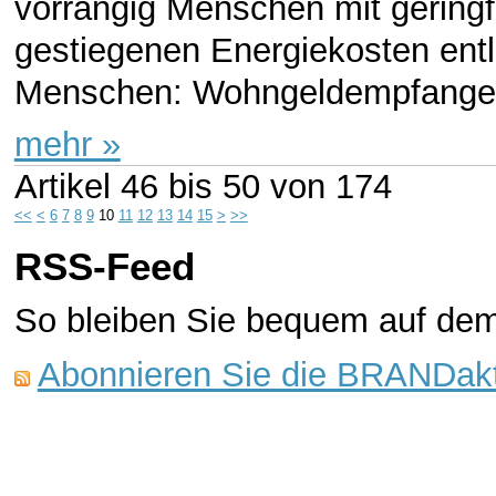
vorrangig Menschen mit gerin
gestiegenen Energiekosten entla
Menschen: Wohngeldempfangen
mehr »
Artikel
46 bis 50
von
174
<<
<
6
7
8
9
10
11
12
13
14
15
>
>>
RSS-Feed
So bleiben Sie bequem auf de
Abonnieren Sie die BRANDakt