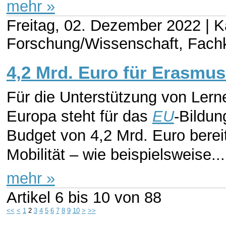
mehr »
Freitag, 02. Dezember 2022 |
K
Forschung/Wissenschaft, Fachk
4,2 Mrd. Euro für Erasmu
Für die Unterstützung von Lern
Europa steht für das
EU
-Bildu
Budget von 4,2 Mrd. Euro berei
Mobilität ­– wie beispielsweise...
mehr »
Artikel
6 bis 10
von
88
<<
<
1
2
3
4
5
6
7
8
9
10
>
>>