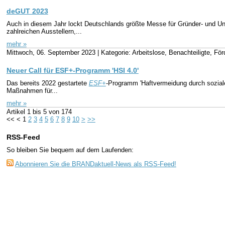
deGUT 2023
Auch in diesem Jahr lockt Deutschlands größte Messe für Gründer- und 
zahlreichen Ausstellern,...
mehr »
Mittwoch, 06. September 2023 |
Kategorie: Arbeitslose, Benachteiligte, Fö
Neuer Call für ESF+-Programm 'HSI 4.0'
Das bereits 2022 gestartete
ESF+
-Programm 'Haftvermeidung durch soziale 
Maßnahmen für...
mehr »
Artikel
1 bis 5
von
174
<<
<
1
2
3
4
5
6
7
8
9
10
>
>>
RSS-Feed
So bleiben Sie bequem auf dem Laufenden:
Abonnieren Sie die BRANDaktuell-News als RSS-Feed!