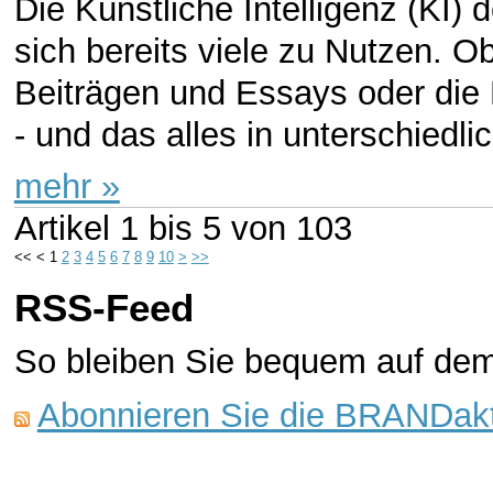
Die Künstliche Intelligenz (KI
sich bereits viele zu Nutzen. O
Beiträgen und Essays oder di
- und das alles in unterschiedlic
mehr »
Artikel
1 bis 5
von
103
<<
<
1
2
3
4
5
6
7
8
9
10
>
>>
RSS-Feed
So bleiben Sie bequem auf de
Abonnieren Sie die BRANDakt