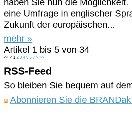
haben Sie nun die Möglichkeit. D
eine Umfrage in englischer Sprac
Zukunft der europäischen...
mehr »
Artikel
1 bis 5
von
34
<<
<
1
2
3
4
5
6
7
>
>>
RSS-Feed
So bleiben Sie bequem auf de
Abonnieren Sie die BRANDakt