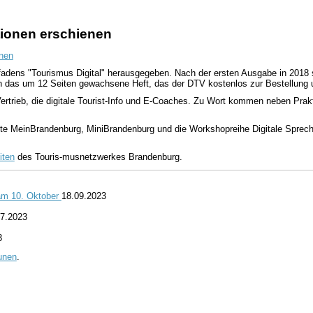
ationen erschienen
nen
dens "Tourismus Digital" herausgegeben. Nach der ersten Ausgabe in 2018 st
hon das um 12 Seiten gewachsene Heft, das der DTV kostenlos zur Bestellung
Vertrieb, die digitale Tourist-Info und E-Coaches. Zu Wort kommen neben Pr
te MeinBrandenburg, MiniBrandenburg und die Workshopreihe Digitale Sprechs
iten
des Touris-musnetzwerkes Brandenburg.
 am 10. Oktober
18.09.2023
07.2023
3
unen
.