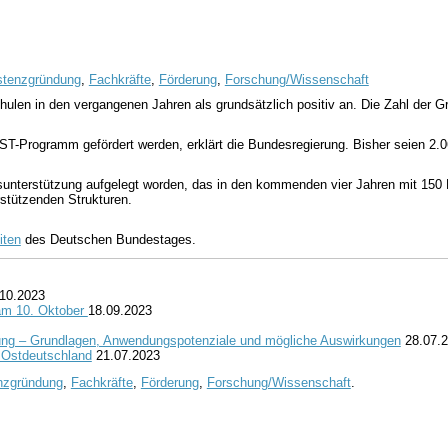
stenzgründung
,
Fachkräfte
,
Förderung
,
Forschung/Wissenschaft
len in den vergangenen Jahren als grundsätzlich positiv an. Die Zahl der Gr
T-Programm gefördert werden, erklärt die Bundesregierung. Bisher seien 2
terstützung aufgelegt worden, das in den kommenden vier Jahren mit 150 Mi
stützenden Strukturen.
iten
des Deutschen Bundestages.
10.2023
 am 10. Oktober
18.09.2023
ung – Grundlagen, Anwendungspotenziale und mögliche Auswirkungen
28.07.
n Ostdeutschland
21.07.2023
nzgründung
,
Fachkräfte
,
Förderung
,
Forschung/Wissenschaft
.