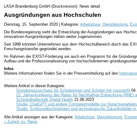
LASA Brandenburg GmbH (Druckversion): News detail
Ausgründungen aus Hochschulen
Dienstag, 15. September 2020 | Kategorie:
Arbeitslose
,
Dienstleistung
,
Exi
Die Bundesregierung sieht die Entwicklung der Ausgründungen aus Hochschu
innovativen Ausgründungen hätten weiter zugenommen.
Seit 1998 könnten Unternehmen aus dem Hochschulbereich durch das EXIS
Forschungstransfer gegründet worden.
Im Rahmen der EXIST-Förderung sei auch ein Programm für die Gründungsun
Aufbau und die Professionalisierung von hochschulinternen gründungsunter
Infos
Weitere Informationen finden Sie in der Pressemitteilung auf den
Internetse
Weitere Artikel in dieser Kategorie:
Gründungszuschuss für Schülerinnen und Schüler mit youstartN
04.
22. Jahreskonferenz des Rates für Nachhaltige Entwicklung (RNE)
Schinkelhallentalk Digital Health
21.08.2023
Studie: ChatGPT und andere Computermodelle zur Sprachverarbeit
Studie: Schlüsseltechnologien und technologische Zukunftsfelder i
Alle Artikel anzeigen aus der Kategorie:
Arbeitslose
,
Dienstleistung
,
Existe
« Zurück zu: News