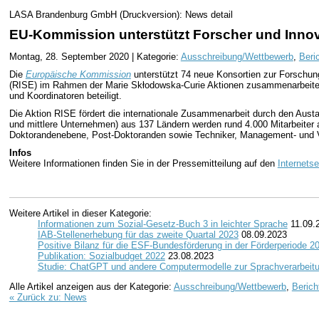
LASA Brandenburg GmbH (Druckversion): News detail
EU-Kommission unterstützt Forscher und Inno
Montag, 28. September 2020 | Kategorie:
Ausschreibung/Wettbewerb
,
Beri
Die
Europäische Kommission
unterstützt 74 neue Konsortien zur Forschu
(RISE) im Rahmen der Marie Skłodowska-Curie Aktionen zusammenarbeiten,
und Koordinatoren beteiligt.
Die Aktion RISE fördert die internationale Zusammenarbeit durch den Aust
und mittlere Unternehmen) aus 137 Ländern werden rund 4.000 Mitarbeiter 
Doktorandenebene, Post-Doktoranden sowie Techniker, Management- und Ve
Infos
Weitere Informationen finden Sie in der Pressemitteilung auf den
Internetse
Weitere Artikel in dieser Kategorie:
Informationen zum Sozial-Gesetz-Buch 3 in leichter Sprache
11.09.
IAB-Stellenerhebung für das zweite Quartal 2023
08.09.2023
Positive Bilanz für die ESF-Bundesförderung in der Förderperiode 
Publikation: Sozialbudget 2022
23.08.2023
Studie: ChatGPT und andere Computermodelle zur Sprachverarbeit
Alle Artikel anzeigen aus der Kategorie:
Ausschreibung/Wettbewerb
,
Berich
« Zurück zu: News