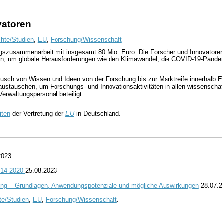
vatoren
chte/Studien
,
EU
,
Forschung/Wissenschaft
ngszusammenarbeit mit insgesamt 80 Mio. Euro. Die Forscher und Innovatore
 um globale Herausforderungen wie den Klimawandel, die COVID-19-Pandemie 
ausch von Wissen und Ideen von der Forschung bis zur Marktreife innerhalb E
austauschen, um Forschungs- und Innovationsaktivitäten in allen wissenscha
rwaltungspersonal beteiligt.
iten
der Vertretung der
EU
in Deutschland.
2023
2014-2020
25.08.2023
ung – Grundlagen, Anwendungspotenziale und mögliche Auswirkungen
28.07.
te/Studien
,
EU
,
Forschung/Wissenschaft
.