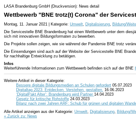
LASA Brandenburg GmbH (Druckversion): News detail
Wettbewerb "BNE trotz(t) Corona" der Servicest
Montag, 11. Januar 2021 | Kategorie:
Umwelt
,
Digitalisierung
,
Bildung/Weite
Die Servicestelle BNE Brandenburg hat einen Wettbewerb unter dem diesjäh
sich mit innovativen Bildungsformaten zu bewerben.
Die Projekte sollen zeigen, wie sie während der Pandemie BNE trotz verän
Die Einsendungen sind auch auf der Website der Servicestelle BNE Brandenb
für nachhaltige Entwicklung zu betätigen.
Infos
Weiterführende Informationen zum Wettbewerb befinden sich auf der BNE
Weitere Artikel in dieser Kategorie:
Bessere digitale Bildungsmedien an Schulen gefordert
05.07.2023
Digitaltag 2023: Entdecken. Verstehen. gestalten.
16.06.2023
‘DigitalPakt Alter’: Brandenburg wird Partner
14.04.2023
Gesetz für kritische Rohstoffe
24.03.2023
Bilanz nach zwei Jahren ARF: Schub für grünen und digitalen Wande
Alle Artikel anzeigen aus der Kategorie:
Umwelt
,
Digitalisierung
,
Bildung/We
« Zurück zu: News