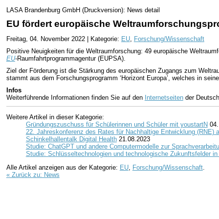
LASA Brandenburg GmbH (Druckversion): News detail
EU fördert europäische Weltraumforschungspr
Freitag, 04. November 2022 | Kategorie:
EU
,
Forschung/Wissenschaft
Positive Neuigkeiten für die Weltraumforschung: 49 europäische Weltraumf
EU
-Raumfahrtprogrammagentur (EUPSA).
Ziel der Förderung ist die Stärkung des europäischen Zugangs zum Weltr
stammt aus dem Forschungsprogramm ‘Horizont Europa’, welches in seiner 
Infos
Weiterführende Informationen finden Sie auf den
Internetseiten
der Deutsch
Weitere Artikel in dieser Kategorie:
Gründungszuschuss für Schülerinnen und Schüler mit youstartN
04.
22. Jahreskonferenz des Rates für Nachhaltige Entwicklung (RNE)
Schinkelhallentalk Digital Health
21.08.2023
Studie: ChatGPT und andere Computermodelle zur Sprachverarbeit
Studie: Schlüsseltechnologien und technologische Zukunftsfelder i
Alle Artikel anzeigen aus der Kategorie:
EU
,
Forschung/Wissenschaft
.
« Zurück zu: News