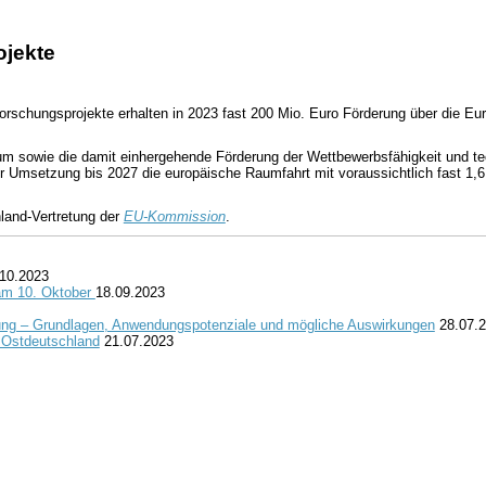
ojekte
orschungsprojekte erhalten in 2023 fast 200 Mio. Euro Förderung über die Eu
aum sowie die damit einhergehende Förderung der Wettbewerbsfähigkeit und 
Umsetzung bis 2027 die europäische Raumfahrt mit voraussichtlich fast 1,6 
land-Vertretung der
EU-Kommission
.
10.2023
 am 10. Oktober
18.09.2023
ung – Grundlagen, Anwendungspotenziale und mögliche Auswirkungen
28.07.
n Ostdeutschland
21.07.2023