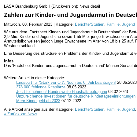
LASA Brandenburg GmbH (Druckversion): News detail
Zahlen zur Kinder- und Jugendarmut in Deutsc
Mittwoch, 08. Februar 2023 | Kategorie:
Berichte/Studien
,
Familie
,
Jugend
Wie aus dem ‘Factsheet Kinder- und Jugendarmut in Deutschland’ der Bertel
2,9 Mio. Kinder und Jugendliche sowie 1,55 Mio. junge Erwachsene im Alter
Armutsrisiko weisen jedoch junge Erwachsene im Alter von 18 bis 25 auf.
Westdeutschland.
Eine Besserung des strukturellen Problems der Kinder- und Jugendarmut ve
Infos
Das ‘Factsheet Kinder- und Jugendarmut in Deutschland’ können Sie auf d
Weitere Artikel in dieser Kategorie:
Endspurt für ‘Stark vor Ort’: Noch bis 6. Juli beantragen!
28.06.2023
378.000 fehlende Kitaplätze
08.05.2023
Jetzt teilnehmen! Bundesweite Haushaltsbefragung
03.02.2023
Unzureichende Investitionen für deutsche Kindertageseinrichtungen
Mehr Kindergeld ab 2023
07.12.2022
Alle Artikel anzeigen aus der Kategorie:
Berichte/Studien
,
Familie
,
Jugend
.
« Zurück zu: News