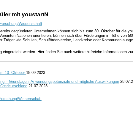
ler mit youstartN
Forschung/Wissenschaft
ereits gegründeten Unternehmen können sich bis zum 30. Oktober für die you
Vereinten Nationen orientieren, können sich über Förderungen in Höhe von 500
oder Träger wie Schulen, Schulfördervereine, Landkreise oder Kommunen ausg
g eingereicht werden. Hier finden Sie auch weitere hilfreiche Informationen 
 am 10. Oktober
18.09.2023
ung – Grundlagen, Anwendungspotenziale und mögliche Auswirkungen
28.07.
n Ostdeutschland
21.07.2023
Forschung/Wissenschaft
.