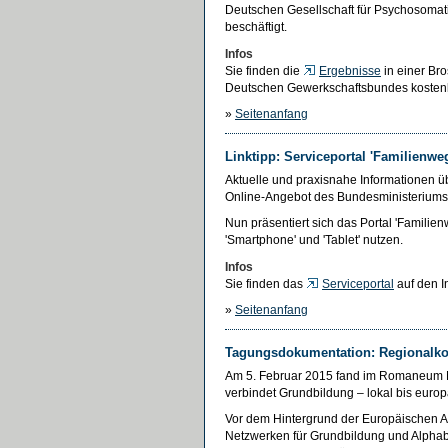
Deutschen Gesellschaft für Psychosomati
beschäftigt.
Infos
Sie finden die
Ergebnisse
in einer Bro
Deutschen Gewerkschaftsbundes kostenl
»
Seitenanfang
Linktipp: Serviceportal 'Familienwe
Aktuelle und praxisnahe Informationen üb
Online-Angebot des Bundesministeriums 
Nun präsentiert sich das Portal 'Familie
'Smartphone' und 'Tablet' nutzen.
Infos
Sie finden das
Serviceportal
auf den I
»
Seitenanfang
Tagungsdokumentation: Regionalko
Am 5. Februar 2015 fand im Romaneum 
verbindet Grundbildung – lokal bis europä
Vor dem Hintergrund der Europäischen 
Netzwerken für Grundbildung und Alpha