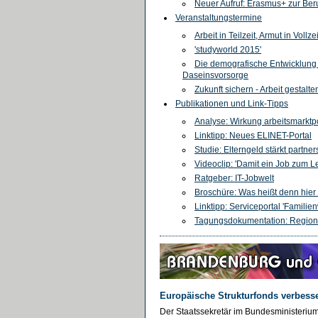
Neuer Aufruf: Erasmus+ zur Ber
Veranstaltungstermine
Arbeit in Teilzeit, Armut in Vollzei
'studyworld 2015'
Die demografische Entwicklung f
Daseinsvorsorge
Zukunft sichern - Arbeit gestalte
Publikationen und Link-Tipps
Analyse: Wirkung arbeitsmarktpo
Linktipp: Neues ELINET-Portal
Studie: Elterngeld stärkt partner
Videoclip: 'Damit ein Job zum Le
Ratgeber: IT-Jobwelt
Broschüre: Was heißt denn hier
Linktipp: Serviceportal 'Famili
Tagungsdokumentation: Regiona
Europäische Strukturfonds verbes
Der Staatssekretär im Bundesministerium 