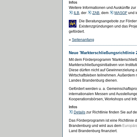
Infos
Weitere Informationen und Auskünfte zur 
ILB
, der
ZAB
, dem
MASGF
und i
Die Beratungsangebote zur Förde
Existenzgründungen und das Projek
gefördert.
»
Seitenanfang
Neue 'Markterschließungsrichtlinie 
Mit dem Förderprogramm 'Markterschlie
Markterschließungsinitiativen von Instit
Diese dürfen nicht auf Gewinnerzielung 
Wirtschaftsleben teilnehmen. Außerdem 
Landes Brandenburg dienen.
Gefördert werden u. a. Gemeinschaftspr
internationalen Messen und Ausstellung
Kooperationsbörsen, Workshops und Info
Infos
Details
zur Richtlinie finden Sie auf d
Das Förderprogramm ist eine Richtlinie d
Brandenburg und wird aus dem
Europäis
Land Brandenburg finanziert.