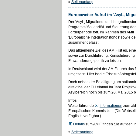
»
Seitenanfang
Europaweiter Aufruf im 'Asyl-, Migr
Der 'Asyl-, Migrations- und Integrationsf
Programm 'Solidarität und Steuerung de
Förderperiode fort. Im Rahmen des AMIF s
'Europäische Integrationsfonds' sowie d
zusammengefasst.
Das allgemeine Ziel des AMIF ist es, ein
sowie zur Durchführung, Konsolidierung
Einwanderungspolitik zu leisten.
In Deutschland wird der AMIF durch das 
umgesetzt. Hier ist die Frist zur Antrags
Doch neben der Beteiligung am national
direkt bei der
EU
einmal im Jahr Projektvo
Asylbereich noch bis zum 20. Mai 2015 o
Infos
Weiterführende
Informationen
zum aktu
Europäischen Kommission. (Die Webseit
Englisch verfügbar.)
Details
zum AMIF finden Sie auf den I
»
Seitenanfang