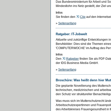
Das Bundesministerium für Arbeit und S
Mindestlohn ins Netz gestellt, der Ziel u
Infos
Sie finden den
Clip
auf den Internets
»
Seitenanfang
Ratgeber: IT-Jobwelt
Aktuelle und zukünftige Entwicklungen in
Berufsbilder: Dies sind die Themen eines
'COMPUTERWOCHE' im Auftrag des Perso
Infos
Den
Ratgeber
finden Sie als PDF-Date
der IDG Business Media GmbH.
»
Seitenanfang
Broschüre: Was heißt denn hier Mut
Die geplante Novellierung des Muttersch
technischen, medizinischen und arbeits
den Schutz vor struktureller Benachteilig
Was muss sich im Mutterschutzrecht änd
Arbeitsschutzexpertinnen und Frauenpo
des Arbeitskreises Frauengesundheit in 