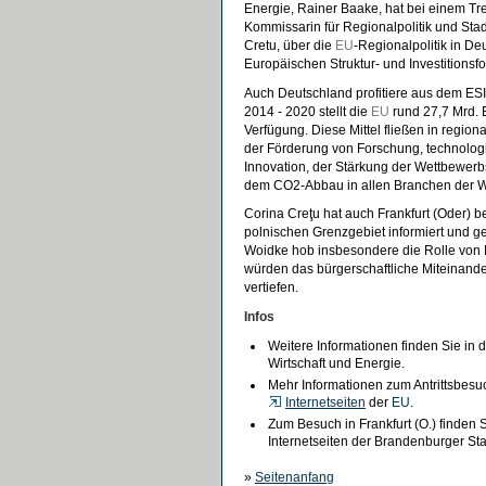
Energie, Rainer Baake, hat bei einem Tre
Kommissarin für Regionalpolitik und Sta
Cretu, über die
EU
-Regionalpolitik in De
Europäischen Struktur- und Investitionsf
Auch Deutschland profitiere aus dem ESI
2014 - 2020 stellt die
EU
rund 27,7 Mrd. 
Verfügung. Diese Mittel fließen in regiona
der Förderung von Forschung, technolog
Innovation, der Stärkung der Wettbewer
dem CO2-Abbau in allen Branchen der Wi
Corina Creţu hat auch Frankfurt (Oder) 
polnischen Grenzgebiet informiert und g
Woidke hob insbesondere die Rolle von K
würden das bürgerschaftliche Miteinand
vertiefen.
Infos
Weitere Informationen finden Sie in 
Wirtschaft und Energie.
Mehr Informationen zum Antrittsbes
Internetseiten
der
EU
.
Zum Besuch in Frankfurt (O.) finden 
Internetseiten der Brandenburger Sta
»
Seitenanfang