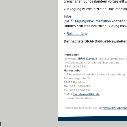
grenznahen Bundesländern vorgestellt 
Zur Tagung wurde jetzt eine Dokumentatio
Infos
Die
Tagungsdokumentation
können Sie
Bundesinstitut für berufliche Bildung kos
»
Seitenanfang
Der nächste BRANDaktuell-Newsletter e
Impressum
Newsletter
BRANDaktuell
- arbeitsmarktpolitisch
Investitionsbank des Landes Brandenburg
ISSN: 1863-5881
Herausgeber:
ILB Investitionsbank des Landes Brandenburg
Babelsberger Str. 21
14473 Potsdam
Tel.: 0331 660-1493
Fax: 0331 660-1234
E-Mail:
brandaktuell@ilb.de
Kontakt: Judith Mahro
Klicken Sie hier, wenn Sie Ihr
Newsletter-Abonn
|