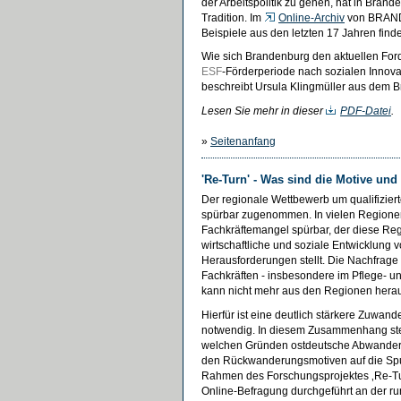
der Arbeitspolitik zu gehen, hat in Bran
Tradition. Im
Online-Archiv
von BRANDa
Beispiele aus den letzten 17 Jahren find
Wie sich Brandenburg den aktuellen For
ESF
-Förderperiode nach sozialen Innovat
beschreibt Ursula Klingmüller aus dem B
Lesen Sie mehr in dieser
PDF-Datei
.
»
Seitenanfang
'Re-Turn' - Was sind die Motive un
Der regionale Wettbewerb um qualifizierte
spürbar zugenommen. In vielen Regionen
Fachkräftemangel spürbar, der diese Regi
wirtschaftliche und soziale Entwicklung 
Herausforderungen stellt. Die Nachfrage 
Fachkräften - insbesondere im Pflege- u
kann nicht mehr aus den Regionen hera
Hierfür ist eine deutlich stärkere Zuwan
notwendig. In diesem Zusammenhang stell
welchen Gründen ostdeutsche Abwande
den Rückwanderungsmotiven auf die Sp
Rahmen des Forschungsprojektes ‚Re-Tu
Online-Befragung durchgeführt an der r