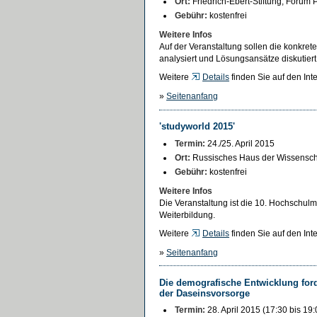
Ort:
Friedrich-Ebert-Stiftung, Forum P
Gebühr:
kostenfrei
Weitere Infos
Auf der Veranstaltung sollen die konkre
analysiert und Lösungsansätze diskutier
Weitere
Details
finden Sie auf den Inte
»
Seitenanfang
'studyworld 2015'
Termin:
24./25. April 2015
Ort:
Russisches Haus der Wissenschaf
Gebühr:
kostenfrei
Weitere Infos
Die Veranstaltung ist die 10. Hochschul
Weiterbildung.
Weitere
Details
finden Sie auf den Int
»
Seitenanfang
Die demografische Entwicklung ford
der Daseinsvorsorge
Termin:
28. April 2015 (17:30 bis 19: