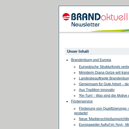
Unser Inhalt
Brandenburg und Europa
Europäische Strukturfonds ver
Ministerin Diana Golze will tra
Landesbeauftragte Brandenburg
Gemeinsam für Gute Arbeit – de
Aus Tradition innovativ
'Re-Turn' - Was sind die Motiv
Förderservice
Förderung von Qualifizierung
gestartet
Neue 'Markterschließungsrichtli
Europaweiter Aufruf im 'Asyl-, M