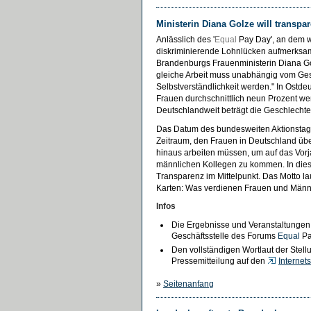
Ministerin Diana Golze will transpa
Anlässlich des '
Equal
Pay Day', an dem w
diskriminierende Lohnlücken aufmerksam
Brandenburgs Frauenministerin Diana Gol
gleiche Arbeit muss unabhängig vom Ges
Selbstverständlichkeit werden." In Ostd
Frauen durchschnittlich neun Prozent we
Deutschlandweit beträgt die Geschlechte
Das Datum des bundesweiten Aktionstag
Zeitraum, den Frauen in Deutschland üb
hinaus arbeiten müssen, um auf das Vorj
männlichen Kollegen zu kommen. In dies
Transparenz im Mittelpunkt. Das Motto lau
Karten: Was verdienen Frauen und Männ
Infos
Die Ergebnisse und Veranstaltungen
Geschäftsstelle des Forums
Equal
Pa
Den vollständigen Wortlaut der Stell
Pressemitteilung auf den
Internet
»
Seitenanfang